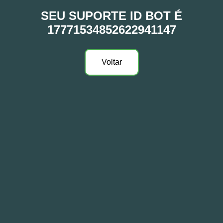
SEU SUPORTE ID BOT É
17771534852622941147
Voltar